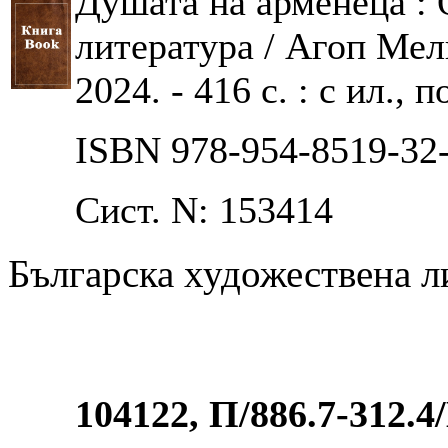
Душата на арменеца : 
литература / Агоп Мелк
2024. - 416 с. : с ил., п
ISBN 978-954-8519-32
Сист. N: 153414
Българска художествена л
104122, П/886.7-312.4