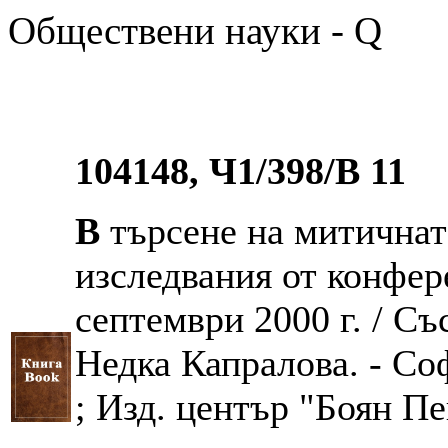
Обществени науки - Q
104148, Ч1/398/В 11
В
търсене на митичнат
изследвания от конфер
септември 2000 г. / Съ
Недка Капралова. - Со
; Изд. център "Боян Пен