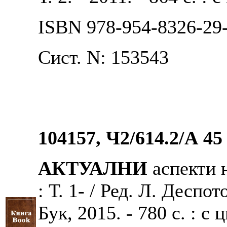
ISBN 978-954-8326-29
Сист. N: 153543
104157, Ч2/614.2/А 45
АКТУАЛНИ
аспекти 
: Т. 1- / Ред. Л. Деспо
Бук, 2015. - 780 с. : с ц