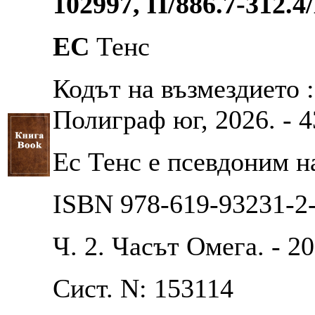
102997, П/886.7-312.4
ЕС
Тенс
Кодът на възмездието : 
Полиграф юг, 2026. - 43
Ес Тенс е псевдоним н
ISBN 978-619-93231-2
Ч. 2. Часът Омега. - 20
Сист. N: 153114