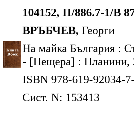
104152, П/886.7-1/В 8
ВРЪБЧЕВ,
Георги
На майка България : С
- [Пещера] : Планини, 2
ISBN 978-619-92034-7
Сист. N: 153413