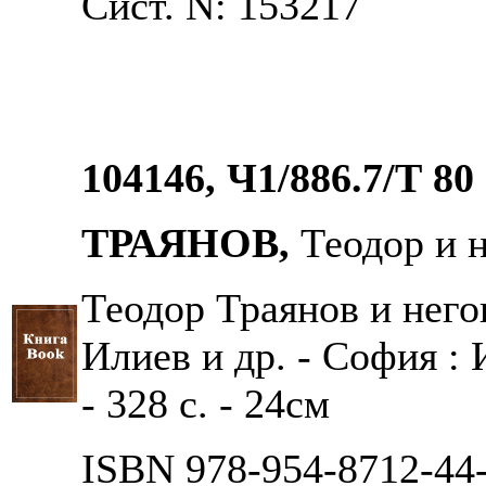
Сист. N: 153217
104146, Ч1/886.7/Т 80
ТРАЯНОВ,
Теодор и н
Теодор Траянов и негов
Илиев и др. - София : 
- 328 с. - 24см
ISBN 978-954-8712-44