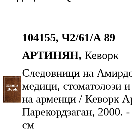
104155, Ч2/61/А 89
АРТИНЯН,
Кеворк
Следовници на Амирдо
медици, стоматолози 
на арменци / Кеворк А
Парекордзаган, 2000. - 2
см