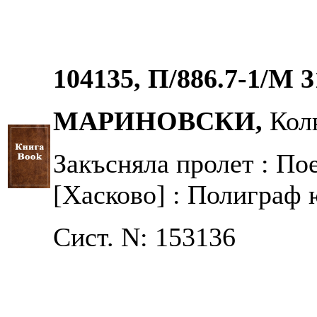
104135, П/886.7-1/М 3
МАРИНОВСКИ,
Кол
Закъсняла пролет : По
[Хасково] : Полиграф юг
Сист. N: 153136