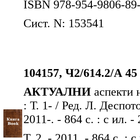
ISBN 978-954-9806-89
Сист. N: 153541
104157, Ч2/614.2/А 45
АКТУАЛНИ
аспекти 
: Т. 1- / Ред. Л. Деспо
2011-. - 864 с. : с ил. -
Т. 2. - 2011. - 864 с. : с