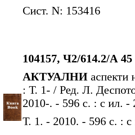
Сист. N: 153416
104157, Ч2/614.2/А 45
АКТУАЛНИ
аспекти 
: Т. 1- / Ред. Л. Деспо
2010-. - 596 с. : с ил. -
Т. 1. - 2010. - 596 с. : с