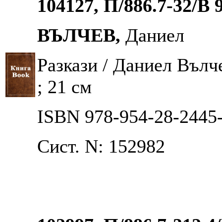
104127, П/886.7-32/В 
ВЪЛЧЕВ,
Даниел
Разкази / Даниел Вълчев
; 21 см
ISBN 978-954-28-2445
Сист. N: 152982