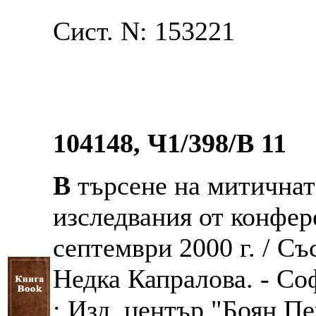
Сист. N: 153221
104148, Ч1/398/В 11
В
търсене на митичнат
изследвания от конфер
септември 2000 г. / Съ
Недка Капралова. - Со
; Изд. център "Боян Пен