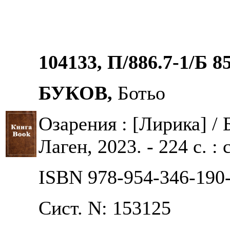
104133, П/886.7-1/Б 8
БУКОВ,
Ботьо
Озарения : [Лирика] / 
Лаген, 2023. - 224 с. : 
ISBN 978-954-346-190
Сист. N: 153125