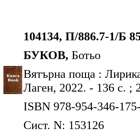
104134, П/886.7-1/Б 8
БУКОВ,
Ботьо
Вятърна поща : Лирика 
Лаген, 2022. - 136 с. ; 
ISBN 978-954-346-175
Сист. N: 153126