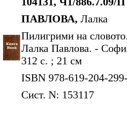
104131, Ч1/886.7.09/П
ПАВЛОВА,
Лалка
Пилигрими на словото..
Лалка Павлова. - София
312 с. ; 21 см
ISBN 978-619-204-299
Сист. N: 153117